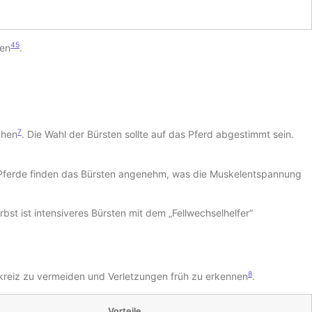
4
5
den
.
7
chen
. Die Wahl der Bürsten sollte auf das Pferd abgestimmt sein.
Pferde finden das Bürsten angenehm, was die Muskelentspannung
rbst ist intensiveres Bürsten mit dem „Fellwechselhelfer“
8
uckreiz zu vermeiden und Verletzungen früh zu erkennen
.
Vorteile