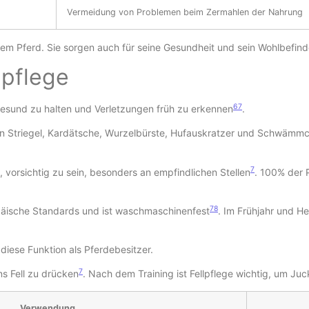
Vermeidung von Problemen beim Zermahlen der Nahrung
m Pferd. Sie sorgen auch für seine Gesundheit und sein Wohlbefin
lpflege
6
7
ut gesund zu halten und Verletzungen früh zu erkennen
.
ören Striegel, Kardätsche, Wurzelbürste, Hufauskratzer und Schwämm
7
, vorsichtig zu sein, besonders an empfindlichen Stellen
. 100% der 
7
8
uropäische Standards und ist waschmaschinenfest
. Im Frühjahr und He
diese Funktion als Pferdebesitzer.
7
ns Fell zu drücken
. Nach dem Training ist Fellpflege wichtig, um J
Verwendung