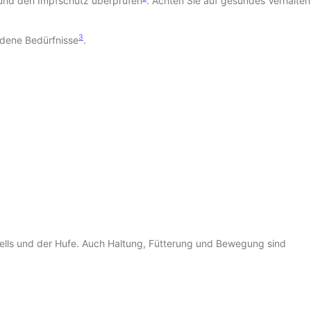
 und den Impfschutz überprüfen
. Achten Sie auf gesundes Verhalten
3
edene Bedürfnisse
.
 Fells und der Hufe. Auch Haltung, Fütterung und Bewegung sind