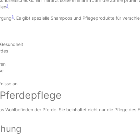
ndheitschecks. Ein Tierarzt sollte einmal im Jahr die Zähne prüfen
2
len
.
3
orgung
. Es gibt spezielle Shampoos und Pflegeprodukte für verschi
 Gesundheit
rdes
ren
se
fnisse an
Pferdepflege
das Wohlbefinden der Pferde. Sie beinhaltet nicht nur die Pflege des
ehung