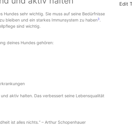
nd und aktiv halten
Edit 
nes Hundes sehr wichtig. Sie muss auf seine Bedürfnisse
3
t zu bleiben und ein starkes Immunsystem zu haben
.
lpflege sind wichtig.
tung deines Hundes gehören:
Erkrankungen
und aktiv halten. Das verbessert seine Lebensqualität
dheit ist alles nichts.“ – Arthur Schopenhauer