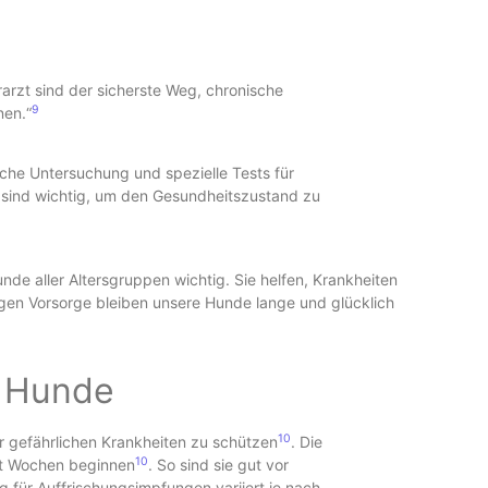
rzt sind der sicherste Weg, chronische
9
nen.“
che Untersuchung und spezielle Tests für
sind wichtig, um den Gesundheitszustand zu
e aller Altersgruppen wichtig. Sie helfen, Krankheiten
igen Vorsorge bleiben unsere Hunde lange und glücklich
r Hunde
10
 gefährlichen Krankheiten zu schützen
. Die
10
ht Wochen beginnen
. So sind sie gut vor
g für Auffrischungsimpfungen variiert je nach