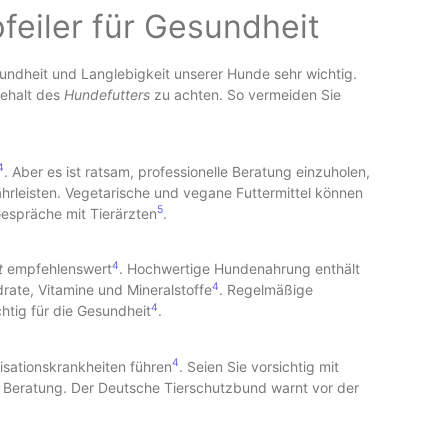
feiler für Gesundheit
sundheit und Langlebigkeit unserer Hunde sehr wichtig.
gehalt des
Hundefutters
zu achten. So vermeiden Sie
4
. Aber es ist ratsam, professionelle Beratung einzuholen,
rleisten. Vegetarische und vegane Futtermittel können
5
Gespräche mit Tierärzten
.
4
t
empfehlenswert
. Hochwertige Hundenahrung enthält
4
drate, Vitamine und Mineralstoffe
. Regelmäßige
4
tig für die Gesundheit
.
4
lisationskrankheiten führen
. Seien Sie vorsichtig mit
e Beratung. Der Deutsche Tierschutzbund warnt vor der