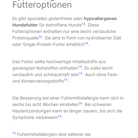
Futteroptionen
Es gibt spezielles glutenfreies oder
hypoallergenes
14
Hundefutter
für betroffene Hunde
. Diese
Futteroptionen enthalten nur eine leicht verdauliche
14
Proteinquelle
. Sie sind in Form von hydrolisierter Diät
14
oder Single-Protein-Futter erhältlich
.
Das Futter sollte hochwertige Inhaltsstoffe aus
14
gereinigten Rohstoffen enthalten
. Es sollte leicht
14
verdaulich und schmackhaft sein
. Auch ohne Farb-
14
und Konservierungsstoffe
.
Die Besserung bei einer Futtermittelallergie kann sich in
14
sechs bis acht Wochen einstellen
. Bei schweren
Hautentzündungen kann es länger dauern, bis sich die
14
Symptome verbessern
.
15
Futtermittelallergien sind seltener als