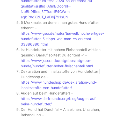
hundefutter-im-test-2024-so-erkennst-du-
qualitat?srsltid=AfmBOooNlF-
NbBb95Ies_5TTuqdF4CWrm-
egbRXdX2UT_LaDbj791sUN
5 Merkmale, an denen man gutes Hundefutter
erkennt –
https://www.geo.de/natur/tierwelt/hochwertiges-
hundefutter–5-tipps–wie-man-es-erkennt-
33386380.html
Ist Hundefutter mit hohem Fleischanteil wirklich
gesund? Darauf solltest Du achten! ✓ –
https://www.josera.de/ratgeber/ratgeber-
hunde/hundefutter-hoher-fleischanteil.html
Deklaration und Inhaltsstoffe von Hundefutter |
Hundeshop.de –
https://www.hundeshop.de/deklaration-und-
inhaltsstoffe-von-hundefutter/
Augen auf beim Hundefutter! –
https://www.tierfreunde.org/blog/augen-auf-
beim-hundefutter/
Der Hund hat Durchfall – Anzeichen, Ursachen,
Behandlung –