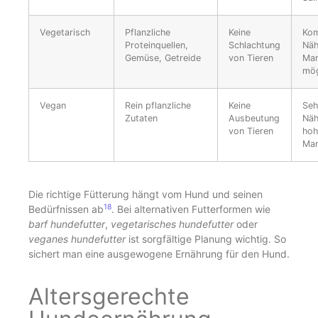
Vegetarisch
Pflanzliche
Keine
Kom
Proteinquellen,
Schlachtung
Näh
Gemüse, Getreide
von Tieren
Man
mög
Vegan
Rein pflanzliche
Keine
Seh
Zutaten
Ausbeutung
Näh
von Tieren
hoh
Man
Die richtige Fütterung hängt vom Hund und seinen
18
Bedürfnissen ab
. Bei alternativen Futterformen wie
barf hundefutter
,
vegetarisches hundefutter
oder
veganes hundefutter
ist sorgfältige Planung wichtig. So
sichert man eine ausgewogene Ernährung für den Hund.
Altersgerechte