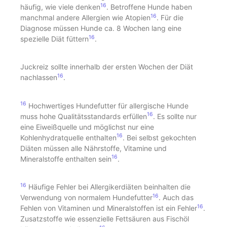
16
häufig, wie viele denken
. Betroffene Hunde haben
16
manchmal andere Allergien wie Atopien
. Für die
Diagnose müssen Hunde ca. 8 Wochen lang eine
16
spezielle Diät füttern
.
Juckreiz sollte innerhalb der ersten Wochen der Diät
16
nachlassen
.
16
Hochwertiges Hundefutter für allergische Hunde
16
muss hohe Qualitätsstandards erfüllen
. Es sollte nur
eine Eiweißquelle und möglichst nur eine
16
Kohlenhydratquelle enthalten
. Bei selbst gekochten
Diäten müssen alle Nährstoffe, Vitamine und
16
Mineralstoffe enthalten sein
.
16
Häufige Fehler bei Allergikerdiäten beinhalten die
16
Verwendung von normalem Hundefutter
. Auch das
16
Fehlen von Vitaminen und Mineralstoffen ist ein Fehler
.
Zusatzstoffe wie essenzielle Fettsäuren aus Fischöl