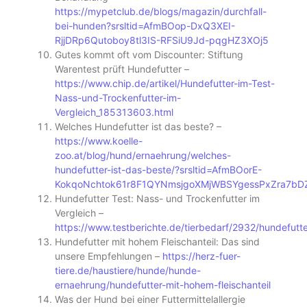
https://mypetclub.de/blogs/magazin/durchfall-
bei-hunden?srsltid=AfmBOop-DxQ3XEI-
RjjDRp6Qutoboy8tl3IS-RFSiU9Jd-pqgHZ3XOj5
Gutes kommt oft vom Discounter: Stiftung
Warentest prüft Hundefutter –
https://www.chip.de/artikel/Hundefutter-im-Test-
Nass-und-Trockenfutter-im-
Vergleich_185313603.html
Welches Hundefutter ist das beste? –
https://www.koelle-
zoo.at/blog/hund/ernaehrung/welches-
hundefutter-ist-das-beste/?srsltid=AfmBOorE-
KokqoNchtok61r8F1QYNmsjgoXMjWBSYgessPxZra7bD
Hundefutter Test: Nass- und Trockenfutter im
Vergleich –
https://www.testberichte.de/tierbedarf/2932/hundefutte
Hundefutter mit hohem Fleischanteil: Das sind
unsere Empfehlungen –
https://herz-fuer-
tiere.de/haustiere/hunde/hunde-
ernaehrung/hundefutter-mit-hohem-fleischanteil
Was der Hund bei einer Futtermittelallergie