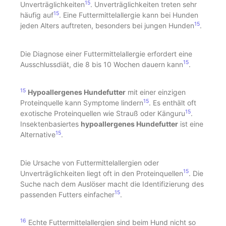
15
Unverträglichkeiten
. Unverträglichkeiten treten sehr
15
häufig auf
. Eine Futtermittelallergie kann bei Hunden
15
jeden Alters auftreten, besonders bei jungen Hunden
.
Die Diagnose einer Futtermittelallergie erfordert eine
15
Ausschlussdiät, die 8 bis 10 Wochen dauern kann
.
15
Hypoallergenes Hundefutter
mit einer einzigen
15
Proteinquelle kann Symptome lindern
. Es enthält oft
15
exotische Proteinquellen wie Strauß oder Känguru
.
Insektenbasiertes
hypoallergenes Hundefutter
ist eine
15
Alternative
.
Die Ursache von Futtermittelallergien oder
15
Unverträglichkeiten liegt oft in den Proteinquellen
. Die
Suche nach dem Auslöser macht die Identifizierung des
15
passenden Futters einfacher
.
16
Echte Futtermittelallergien sind beim Hund nicht so