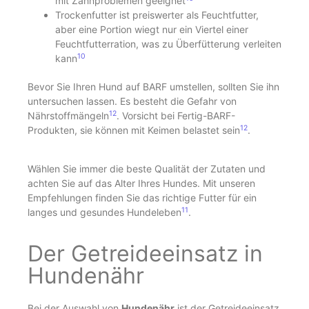
mit Zahnproblemen geeignet
Trockenfutter ist preiswerter als Feuchtfutter,
aber eine Portion wiegt nur ein Viertel einer
Feuchtfutterration, was zu Überfütterung verleiten
10
kann
Bevor Sie Ihren Hund auf BARF umstellen, sollten Sie ihn
untersuchen lassen. Es besteht die Gefahr von
12
Nährstoffmängeln
. Vorsicht bei Fertig-BARF-
12
Produkten, sie können mit Keimen belastet sein
.
Wählen Sie immer die beste Qualität der Zutaten und
achten Sie auf das Alter Ihres Hundes. Mit unseren
Empfehlungen finden Sie das richtige Futter für ein
11
langes und gesundes Hundeleben
.
Der Getreideeinsatz in
Hundenähr
Bei der Auswahl von
Hundenähr
ist der Getreideeinsatz