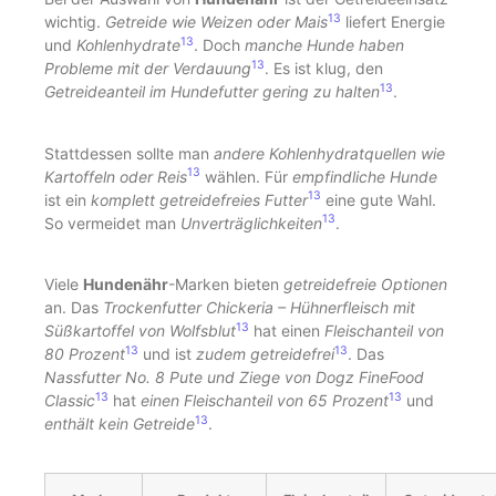
13
wichtig.
Getreide wie Weizen oder Mais
liefert Energie
13
und
Kohlenhydrate
. Doch
manche Hunde haben
13
Probleme mit der Verdauung
. Es ist klug, den
13
Getreideanteil im Hundefutter gering zu halten
.
Stattdessen sollte man
andere Kohlenhydratquellen wie
13
Kartoffeln oder Reis
wählen. Für
empfindliche Hunde
13
ist ein
komplett getreidefreies Futter
eine gute Wahl.
13
So vermeidet man
Unverträglichkeiten
.
Viele
Hundenähr
-Marken bieten
getreidefreie Optionen
an. Das
Trockenfutter Chickeria – Hühnerfleisch mit
13
Süßkartoffel von Wolfsblut
hat einen
Fleischanteil von
13
13
80 Prozent
und ist
zudem getreidefrei
. Das
Nassfutter No. 8 Pute und Ziege von Dogz FineFood
13
13
Classic
hat
einen Fleischanteil von 65 Prozent
und
13
enthält kein Getreide
.