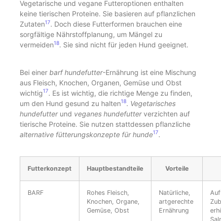
Vegetarische und vegane Futteroptionen enthalten
keine tierischen Proteine. Sie basieren auf pflanzlichen
17
Zutaten
. Doch diese Futterformen brauchen eine
sorgfältige Nährstoffplanung, um Mängel zu
18
vermeiden
. Sie sind nicht für jeden Hund geeignet.
Bei einer
barf hundefutter
-Ernährung ist eine Mischung
aus Fleisch, Knochen, Organen, Gemüse und Obst
17
wichtig
. Es ist wichtig, die richtige Menge zu finden,
18
um den Hund gesund zu halten
.
Vegetarisches
hundefutter
und
veganes hundefutter
verzichten auf
tierische Proteine. Sie nutzen stattdessen pflanzliche
17
alternative fütterungskonzepte für hunde
.
Futterkonzept
Hauptbestandteile
Vorteile
BARF
Rohes Fleisch,
Natürliche,
Auf
Knochen, Organe,
artgerechte
Zub
Gemüse, Obst
Ernährung
erh
Sal