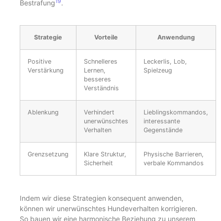
19
Bestrafung
.
Strategie
Vorteile
Anwendung
Positive
Schnelleres
Leckerlis, Lob,
Verstärkung
Lernen,
Spielzeug
besseres
Verständnis
Ablenkung
Verhindert
Lieblingskommandos,
unerwünschtes
interessante
Verhalten
Gegenstände
Grenzsetzung
Klare Struktur,
Physische Barrieren,
Sicherheit
verbale Kommandos
Indem wir diese Strategien konsequent anwenden,
können wir unerwünschtes Hundeverhalten korrigieren.
So bauen wir eine harmonische Beziehung zu unserem