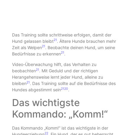
Das Training sollte schrittweise erfolgen, damit der
21
Hund gelassen bleibt
. Ältere Hunde brauchen mehr
21
Zeit als Welpen
. Beobachte deinen Hund, um seine
21
Bedürfnisse zu erkennen
.
Video-Überwachung hilft, das Verhalten zu
21
beobachten
. Mit Geduld und der richtigen
Herangehensweise lernt jeder Hund, alleine zu
21
bleiben
. Das Training sollte auf die Bedürfnisse des
21
20
Hundes abgestimmt sein
.
Das wichtigste
Kommando: „Komm!“
Das Kommando „Komm!“ ist das wichtigste in der
22
Hundeerziehung
. Ein Hund, der es gut beherrscht,