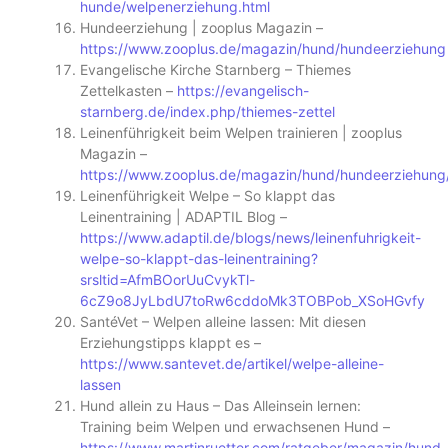
hunde/welpenerziehung.html
Hundeerziehung | zooplus Magazin –
https://www.zooplus.de/magazin/hund/hundeerziehung
Evangelische Kirche Starnberg – Thiemes
Zettelkasten –
https://evangelisch-
starnberg.de/index.php/thiemes-zettel
Leinenführigkeit beim Welpen trainieren | zooplus
Magazin –
https://www.zooplus.de/magazin/hund/hundeerziehung/l
Leinenführigkeit Welpe – So klappt das
Leinentraining | ADAPTIL Blog –
https://www.adaptil.de/blogs/news/leinenfuhrigkeit-
welpe-so-klappt-das-leinentraining?
srsltid=AfmBOorUuCvykTl-
6cZ9o8JyLbdU7toRw6cddoMk3TOBPob_XSoHGvfy
SantéVet – Welpen alleine lassen: Mit diesen
Erziehungstipps klappt es –
https://www.santevet.de/artikel/welpe-alleine-
lassen
Hund allein zu Haus – Das Alleinsein lernen:
Training beim Welpen und erwachsenen Hund –
https://www.martinruetter.com/ratgeber/magazin/hund-