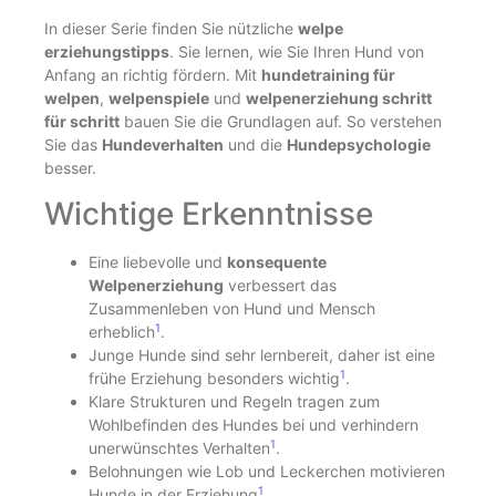
In dieser Serie finden Sie nützliche
welpe
erziehungstipps
. Sie lernen, wie Sie Ihren Hund von
Anfang an richtig fördern. Mit
hundetraining für
welpen
,
welpenspiele
und
welpenerziehung schritt
für schritt
bauen Sie die Grundlagen auf. So verstehen
Sie das
Hundeverhalten
und die
Hundepsychologie
besser.
Wichtige Erkenntnisse
Eine liebevolle und
konsequente
Welpenerziehung
verbessert das
Zusammenleben von Hund und Mensch
1
erheblich
.
Junge Hunde sind sehr lernbereit, daher ist eine
1
frühe Erziehung besonders wichtig
.
Klare Strukturen und Regeln tragen zum
Wohlbefinden des Hundes bei und verhindern
1
unerwünschtes Verhalten
.
Belohnungen wie Lob und Leckerchen motivieren
1
Hunde in der Erziehung
.