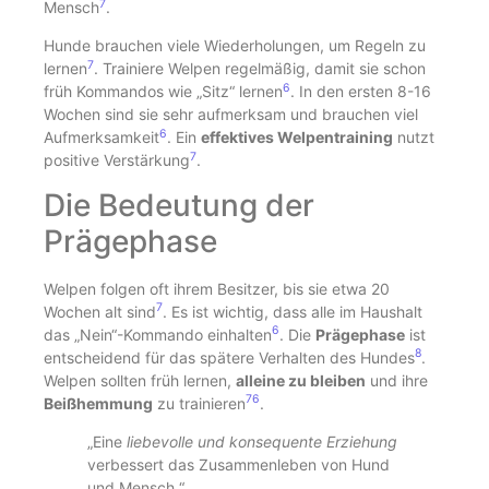
7
Mensch
.
Hunde brauchen viele Wiederholungen, um Regeln zu
7
lernen
. Trainiere Welpen regelmäßig, damit sie schon
6
früh Kommandos wie „Sitz“ lernen
. In den ersten 8-16
Wochen sind sie sehr aufmerksam und brauchen viel
6
Aufmerksamkeit
. Ein
effektives Welpentraining
nutzt
7
positive Verstärkung
.
Die Bedeutung der
Prägephase
Welpen folgen oft ihrem Besitzer, bis sie etwa 20
7
Wochen alt sind
. Es ist wichtig, dass alle im Haushalt
6
das „Nein“-Kommando einhalten
. Die
Prägephase
ist
8
entscheidend für das spätere Verhalten des Hundes
.
Welpen sollten früh lernen,
alleine zu bleiben
und ihre
7
6
Beißhemmung
zu trainieren
.
„Eine
liebevolle und konsequente Erziehung
verbessert das Zusammenleben von Hund
und Mensch.“