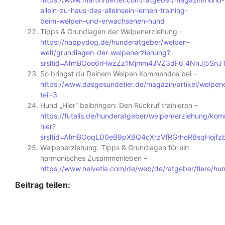
allein-zu-haus-das-alleinsein-lernen-training-
beim-welpen-und-erwachsenen-hund
Tipps & Grundlagen der Welpenerziehung –
https://happydog.de/hunderatgeber/welpen-
welt/grundlagen-der-welpenerziehung?
srsltid=AfmBOoo6rHwzZz1Mjmm4JVZ3dF6_4NnJj5Sn
So bringst du Deinem Welpen Kommandos bei –
https://www.dasgesundetier.de/magazin/artikel/welpen
teil-3
Hund „Hier“ beibringen: Den Rückruf trainieren –
https://futalis.de/hunderatgeber/welpen/erziehung/ko
hier?
srsltid=AfmBOoqLD0eB9pXBQ4cXrzVfRGrhoRBsqHojf
Welpenerziehung: Tipps & Grundlagen für ein
harmonisches Zusammenleben –
https://www.helvetia.com/de/web/de/ratgeber/tiere/hu
Beitrag teilen: