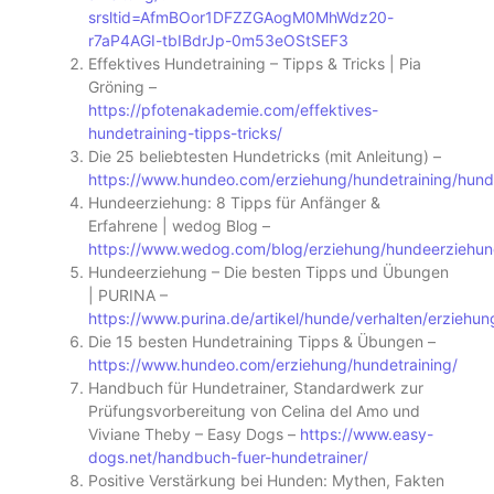
srsltid=AfmBOor1DFZZGAogM0MhWdz20-
r7aP4AGI-tbIBdrJp-0m53eOStSEF3
Effektives Hundetraining – Tipps & Tricks | Pia
Gröning –
https://pfotenakademie.com/effektives-
hundetraining-tipps-tricks/
Die 25 beliebtesten Hundetricks (mit Anleitung) –
https://www.hundeo.com/erziehung/hundetraining/hunde
Hundeerziehung: 8 Tipps für Anfänger &
Erfahrene | wedog Blog –
https://www.wedog.com/blog/erziehung/hundeerziehu
Hundeerziehung – Die besten Tipps und Übungen
| PURINA –
https://www.purina.de/artikel/hunde/verhalten/erziehu
Die 15 besten Hundetraining Tipps & Übungen –
https://www.hundeo.com/erziehung/hundetraining/
Handbuch für Hundetrainer, Standardwerk zur
Prüfungsvorbereitung von Celina del Amo und
Viviane Theby – Easy Dogs –
https://www.easy-
dogs.net/handbuch-fuer-hundetrainer/
Positive Verstärkung bei Hunden: Mythen, Fakten