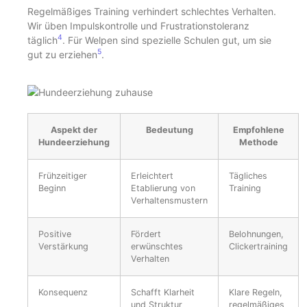
Regelmäßiges Training verhindert schlechtes Verhalten.
Wir üben Impulskontrolle und Frustrationstoleranz
4
täglich
. Für Welpen sind spezielle Schulen gut, um sie
5
gut zu erziehen
.
Aspekt der
Bedeutung
Empfohlene
Hundeerziehung
Methode
Frühzeitiger
Erleichtert
Tägliches
Beginn
Etablierung von
Training
Verhaltensmustern
Positive
Fördert
Belohnungen,
Verstärkung
erwünschtes
Clickertraining
Verhalten
Konsequenz
Schafft Klarheit
Klare Regeln,
und Struktur
regelmäßiges